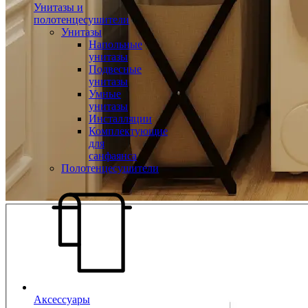
Унитазы и
полотенцесушители
Унитазы
Напольные
унитазы
Подвесные
унитазы
Умные
унитазы
Инсталляции
Комплектующие
для
санфаянса
Полотенцесушители
Аксессуары