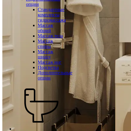
опции
Стандартные
комплекты
гидромассажа
Массаж
общий
Массаж тела
Массаж
спины
Массаж
шиацу
Массаж ног
Подсветка
Дополнительные
опции