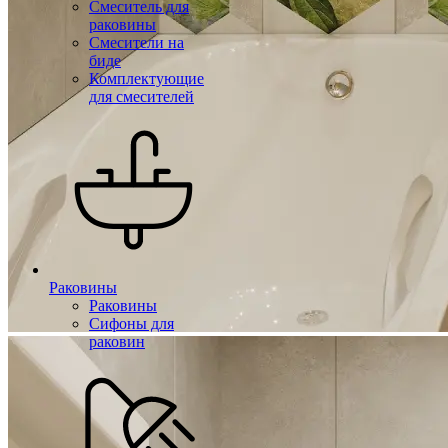
Смеситель для
раковины
Смесители на
биде
Комплектующие
для смесителей
Раковины
Раковины
Сифоны для
раковин