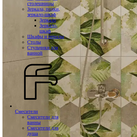
столешницы
Зеркала, полки,
зеркало-шкаф
Зеркало
Зеркало-
шкаф
Шкафы и пеналы
Столы
Стульчики для
ванной
Смесители
Смесители для
ванны
Смесители для
душа