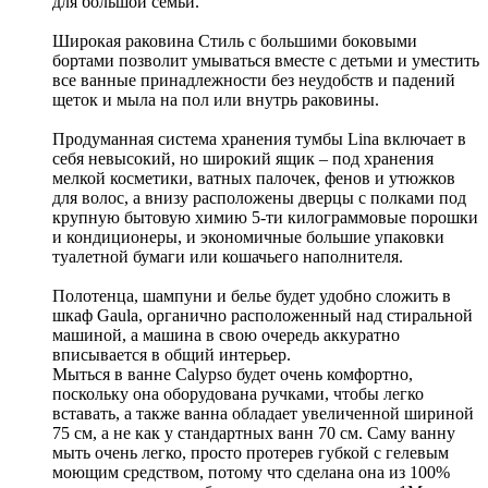
для большой семьи.
Широкая раковина Стиль с большими боковыми
бортами позволит умываться вместе с детьми и уместить
все ванные принадлежности без неудобств и падений
щеток и мыла на пол или внутрь раковины.
Продуманная система хранения тумбы Lina включает в
себя невысокий, но широкий ящик – под хранения
мелкой косметики, ватных палочек, фенов и утюжков
для волос, а внизу расположены дверцы с полками под
крупную бытовую химию 5-ти килограммовые порошки
и кондиционеры, и экономичные большие упаковки
туалетной бумаги или кошачьего наполнителя.
Полотенца, шампуни и белье будет удобно сложить в
шкаф Gaula, органично расположенный над стиральной
машиной, а машина в свою очередь аккуратно
вписывается в общий интерьер.
Мыться в ванне Calypso будет очень комфортно,
поскольку она оборудована ручками, чтобы легко
вставать, а также ванна обладает увеличенной шириной
75 см, а не как у стандартных ванн 70 см. Саму ванну
мыть очень легко, просто протерев губкой с гелевым
моющим средством, потому что сделана она из 100%