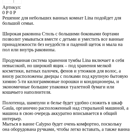
Артикул:
0 Р
0 Р
Решение для небольших ванных комнат Lina подойдет для
большой семьи.
Широкая раковина Стиль с большими боковыми бортами
позволит умываться вместе с детьми и уместить все ванные
принадлежности без неудобств и падений щеток и мыла на
пол или внутрь раковины.
Продуманная система хранения тумбы Lina включает в себя
невысокий, но широкий ящик – под хранения мелкой
косметики, ватных палочек, фенов и утюжков для волос, а
внизу расположены дверцы с полками под крупную бытовую
химию 5-ти килограммовые порошки и кондиционеры, и
экономичные большие упаковки туалетной бумаги или
кошачьего наполнителя.
Полотенца, шампуни и белье будет удобно сложить в шкаф
Gaula, органично расположенный над стиральной машиной, а
машина в свою очередь аккуратно вписывается в общий
интерьер.
Мыться в ванне Calypso будет очень комфортно, поскольку
она оборудована ручками, чтобы легко вставать, а также ванна