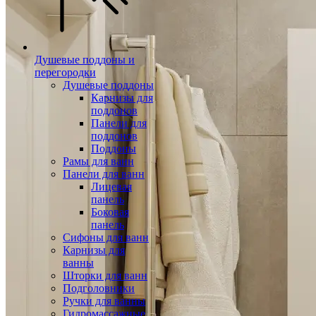
Душевые поддоны и
перегородки
Душевые поддоны
Карнизы для
поддонов
Панели для
поддонов
Поддоны
Рамы для ванн
Панели для ванн
Лицевая
панель
Боковая
панель
Сифоны для ванн
Карнизы для
ванны
Шторки для ванн
Подголовники
Ручки для ванны
Гидромассажные