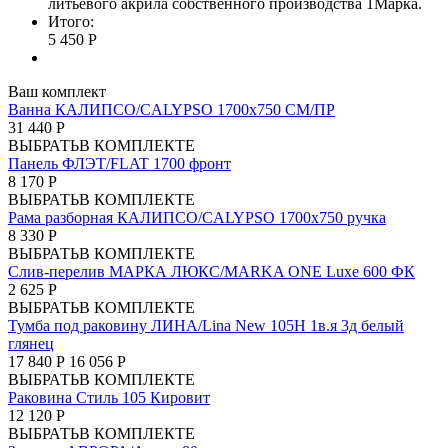
литьевого акрила собственного производства 1Марка.
Итого:
5 450 Р
Ваш комплект
Ванна КАЛИПСО/CALYPSO 1700х750 СМ/ПР
31 440 Р
ВЫБРАТЬ
В КОМПЛЕКТЕ
Панель ФЛЭТ/FLAT 1700 фронт
8 170 Р
ВЫБРАТЬ
В КОМПЛЕКТЕ
Рама разборная КАЛИПСО/CALYPSO 1700х750 ручка
8 330 Р
ВЫБРАТЬ
В КОМПЛЕКТЕ
Слив-перелив МАРКА ЛЮКС/MARKA ONE Luxe 600 ФК
2 625 Р
ВЫБРАТЬ
В КОМПЛЕКТЕ
Тумба под раковину ЛИНА/Lina New 105Н 1в.я 3д белый
глянец
17 840 Р
16 056 Р
ВЫБРАТЬ
В КОМПЛЕКТЕ
Раковина Стиль 105 Кировит
12 120 Р
ВЫБРАТЬ
В КОМПЛЕКТЕ