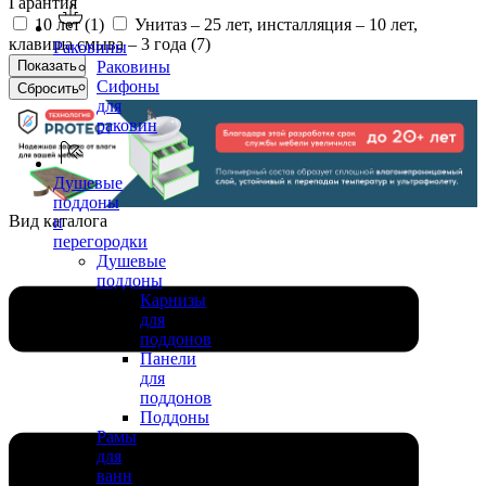
Гарантия
10 лет (
1
)
Унитаз – 25 лет, инсталляция – 10 лет,
клавиша смыва – 3 года (
7
)
Раковины
Раковины
Сифоны
для
раковин
Душевые
поддоны
Вид каталога
и
перегородки
Душевые
поддоны
Карнизы
для
поддонов
Панели
для
поддонов
Поддоны
Рамы
для
ванн