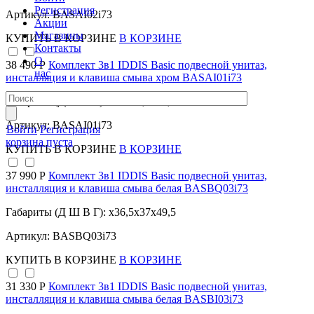
Регистрация
Артикул: BASAI02i73
Акции
Магазины
КУПИТЬ
В КОРЗИНЕ
В КОРЗИНЕ
Контакты
О
38 490 Р
Комплект 3в1 IDDIS Basic подвесной унитаз,
нас
инсталляция и клавиша смыва хром BASAI01i73
Габариты (Д Ш В Г): x36x35,5x52,5
Артикул: BASAI01i73
Войти
Регистрация
корзина пуста
КУПИТЬ
В КОРЗИНЕ
В КОРЗИНЕ
37 990 Р
Комплект 3в1 IDDIS Basic подвесной унитаз,
инсталляция и клавиша смыва белая BASBQ03i73
Габариты (Д Ш В Г): x36,5x37x49,5
Артикул: BASBQ03i73
КУПИТЬ
В КОРЗИНЕ
В КОРЗИНЕ
31 330 Р
Комплект 3в1 IDDIS Basic подвесной унитаз,
инсталляция и клавиша смыва белая BASBI03i73