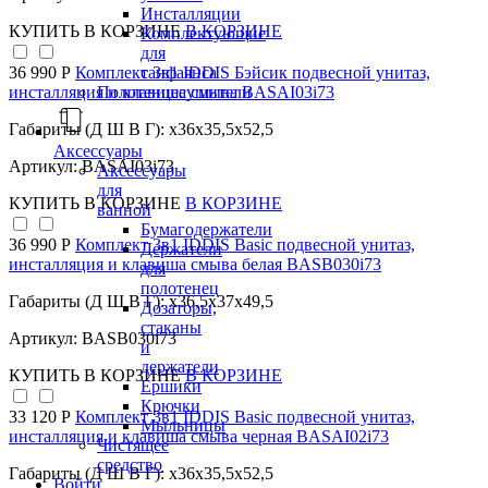
Инсталляции
КУПИТЬ
В КОРЗИНЕ
В КОРЗИНЕ
Комплектующие
для
санфаянса
36 990 Р
Комплект 3в1 IDDIS Бэйсик подвесной унитаз,
Полотенцесушители
инсталляция и клавиша смыва BASAI03i73
Габариты (Д Ш В Г): x36x35,5x52,5
Аксессуары
Артикул: BASAI03i73
Аксессуары
для
КУПИТЬ
В КОРЗИНЕ
В КОРЗИНЕ
ванной
Бумагодержатели
36 990 Р
Комплект 3в1 IDDIS Basic подвесной унитаз,
Держатели
инсталляция и клавиша смыва белая BASB030i73
для
полотенец
Габариты (Д Ш В Г): x36,5x37x49,5
Дозаторы,
стаканы
Артикул: BASB030i73
и
держатели
КУПИТЬ
В КОРЗИНЕ
В КОРЗИНЕ
Ершики
Крючки
33 120 Р
Комплект 3в1 IDDIS Basic подвесной унитаз,
Мыльницы
инсталляция и клавиша смыва черная BASAI02i73
Чистящее
средство
Габариты (Д Ш В Г): x36x35,5x52,5
Войти