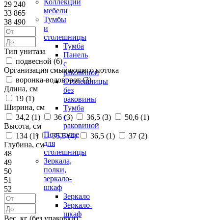
Коллекции
29 240
мебели
33 865
Тумбы
38 490
и
столешницы
Тумба
Тип унитаза
Панель
подвесной (
6
)
с
Организация смывающего потока
раковиной
воронка-водоворот (
3
)
Столешницы
Длина, см
без
19 (
1
)
раковины
Ширина, см
Тумба
с
34,2 (
1
)
36 (
3
)
36,5 (
3
)
50,6 (
1
)
раковиной
Высота, см
Подстолье
134 (
1
)
35,5 (
4
)
36,5 (
1
)
37 (
2
)
для
Глубина, см
столешницы
48
Зеркала,
49
полки,
50
зеркало-
51
шкаф
52
Зеркало
Зеркало-
шкаф
Вес, кг (без упаковки)