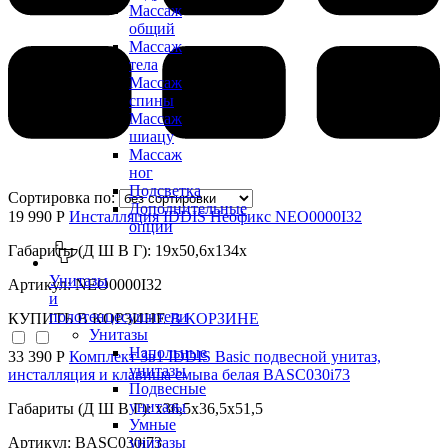
Массаж
общий
Массаж
тела
Массаж
спины
Массаж
шиацу
Массаж
ног
Подсветка
Сортировка по:
Дополнительные
19 990 Р
Инсталляция IDDIS Неофикс NEO0000I32
опции
Габариты (Д Ш В Г): 19x50,6x134x
Унитазы
Артикул: NEO0000I32
и
полотенцесушители
КУПИТЬ
В КОРЗИНЕ
В КОРЗИНЕ
Унитазы
Напольные
33 390 Р
Комплект 3в1 IDDIS Basic подвесной унитаз,
унитазы
инсталляция и клавиша смыва белая BASC030i73
Подвесные
унитазы
Габариты (Д Ш В Г): x36,5x36,5x51,5
Умные
унитазы
Артикул: BASC030i73