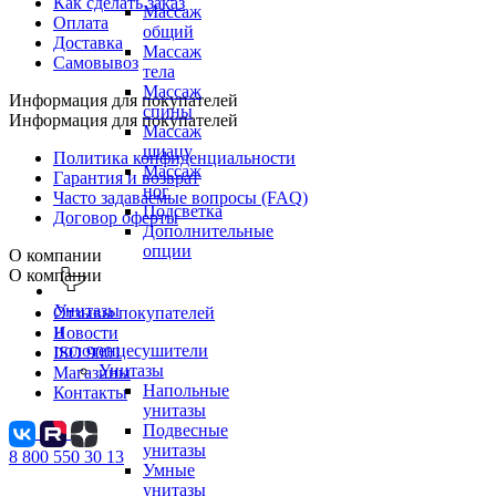
Как сделать заказ
Массаж
Оплата
общий
Доставка
Массаж
Самовывоз
тела
Массаж
Информация для покупателей
спины
Информация для покупателей
Массаж
шиацу
Политика конфиденциальности
Массаж
Гарантия и возврат
ног
Часто задаваемые вопросы (FAQ)
Подсветка
Договор оферты
Дополнительные
опции
О компании
О компании
Унитазы
Отзывы покупателей
и
Новости
полотенцесушители
ISO 9001
Унитазы
Магазины
Напольные
Контакты
унитазы
Подвесные
унитазы
8 800 550 30 13
Умные
унитазы