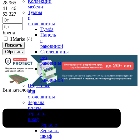
Коллекции
28 965
мебели
41 146
Тумбы
53 327
и
столешницы
Тумба
Бренд
Панель
1Marka (
4
)
с
раковиной
Столешницы
без
раковины
Тумба
с
раковиной
Подстолье
Вид каталога
для
столешницы
Зеркала,
полки,
зеркало-
шкаф
Зеркало
Зеркало-
шкаф