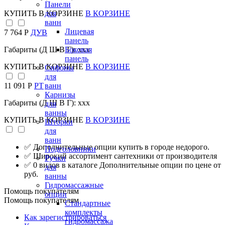
Панели
КУПИТЬ
В КОРЗИНЕ
В КОРЗИНЕ
для
ванн
Лицевая
7 764 Р
ДУВ
панель
Габариты (Д Ш В Г): xxx
Боковая
панель
КУПИТЬ
В КОРЗИНЕ
В КОРЗИНЕ
Сифоны
для
11 091 Р
РТ
ванн
Карнизы
Габариты (Д Ш В Г): xxx
для
ванны
КУПИТЬ
В КОРЗИНЕ
В КОРЗИНЕ
Шторки
для
ванн
✅ Дополнительные опции купить в городе недорого.
Подголовники
✅ Широкий ассортимент сантехники от производителя
Ручки
✅ 0 видов в каталоге Дополнительные опции по цене от
для
руб.
ванны
Гидромассажные
Помощь покупателям
опции
Помощь покупателям
Стандартные
комплекты
Как зарегистрироваться
гидромассажа