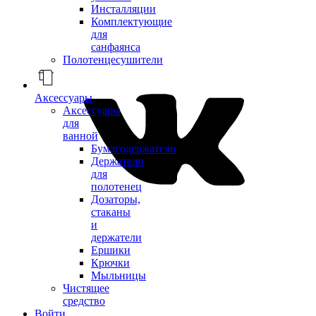
Инсталляции
Комплектующие
для
санфаянса
Полотенцесушители
Аксессуары
Аксессуары
для
ванной
Бумагодержатели
Держатели
для
полотенец
Дозаторы,
стаканы
и
держатели
Ершики
Крючки
Мыльницы
Чистящее
средство
Войти