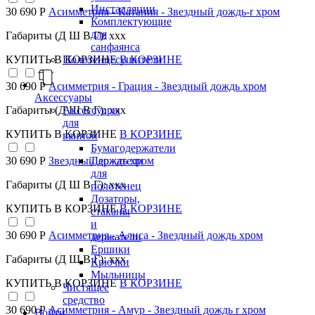
Инсталляции
30 690 Р
Асимметрия - Катания - Звездный дождь-r хром
Комплектующие
для
Габариты (Д Ш В Г): xxx
санфаянса
Полотенцесушители
КУПИТЬ
В КОРЗИНЕ
В КОРЗИНЕ
30 690 Р
Асимметрия - Грация - Звездный дождь хром
Аксессуары
Аксессуары
Габариты (Д Ш В Г): xxx
для
КУПИТЬ
В КОРЗИНЕ
В КОРЗИНЕ
ванной
Бумагодержатели
Держатели
30 690 Р
Звездный дождь хром
для
Габариты (Д Ш В Г): xxx
полотенец
Дозаторы,
КУПИТЬ
В КОРЗИНЕ
В КОРЗИНЕ
стаканы
и
30 690 Р
Асимметрия - Алиса - Звездный дождь хром
держатели
Ершики
Габариты (Д Ш В Г): xxx
Крючки
Мыльницы
КУПИТЬ
В КОРЗИНЕ
В КОРЗИНЕ
Чистящее
средство
30 690 Р
Асимметрия - Амур - Звездный дождь r хром
Войти