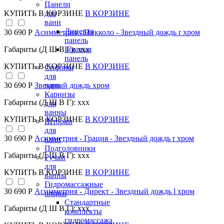
Панели
КУПИТЬ
В КОРЗИНЕ
В КОРЗИНЕ
для
ванн
Лицевая
30 690 Р
Асимметрия - Пикколо - Звездный дождь r хром
панель
Габариты (Д Ш В Г): xxx
Боковая
панель
КУПИТЬ
В КОРЗИНЕ
В КОРЗИНЕ
Сифоны
для
30 690 Р
Звездный дождь хром
ванн
Карнизы
Габариты (Д Ш В Г): xxx
для
ванны
КУПИТЬ
В КОРЗИНЕ
В КОРЗИНЕ
Шторки
для
30 690 Р
Асимметрия - Грация - Звездный дождь r хром
ванн
Подголовники
Габариты (Д Ш В Г): xxx
Ручки
для
КУПИТЬ
В КОРЗИНЕ
В КОРЗИНЕ
ванны
Гидромассажные
30 690 Р
Асимметрия - Директ - Звездный дождь l хром
опции
Стандартные
Габариты (Д Ш В Г): xxx
комплекты
гидромассажа