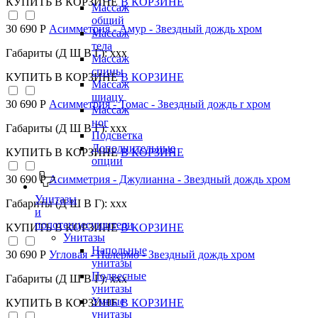
КУПИТЬ
В КОРЗИНЕ
В КОРЗИНЕ
Массаж
общий
30 690 Р
Асимметрия - Амур - Звездный дождь хром
Массаж
тела
Габариты (Д Ш В Г): xxx
Массаж
спины
КУПИТЬ
В КОРЗИНЕ
В КОРЗИНЕ
Массаж
шиацу
30 690 Р
Асимметрия - Томас - Звездный дождь r хром
Массаж
ног
Габариты (Д Ш В Г): xxx
Подсветка
Дополнительные
КУПИТЬ
В КОРЗИНЕ
В КОРЗИНЕ
опции
30 690 Р
Асимметрия - Джулианна - Звездный дождь хром
Унитазы
Габариты (Д Ш В Г): xxx
и
полотенцесушители
КУПИТЬ
В КОРЗИНЕ
В КОРЗИНЕ
Унитазы
Напольные
30 690 Р
Угловая - Палермо - Звездный дождь хром
унитазы
Подвесные
Габариты (Д Ш В Г): xxx
унитазы
Умные
КУПИТЬ
В КОРЗИНЕ
В КОРЗИНЕ
унитазы