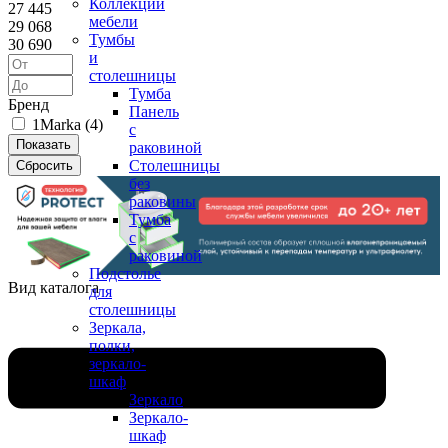
Коллекции
27 445
мебели
29 068
Тумбы
30 690
и
столешницы
Тумба
Бренд
Панель
1Marka (
4
)
с
раковиной
Столешницы
без
раковины
Тумба
с
раковиной
Подстолье
Вид каталога
для
столешницы
Зеркала,
полки,
зеркало-
шкаф
Зеркало
Зеркало-
шкаф