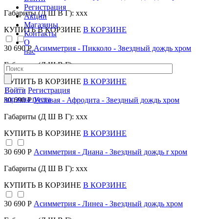
Регистрация
Габариты (Д Ш В Г): xxx
Акции
Магазины
КУПИТЬ
В КОРЗИНЕ
В КОРЗИНЕ
Контакты
О
30 690 Р
Асимметрия - Пикколо - Звездный дождь хром
нас
Габариты (Д Ш В Г): xxx
КУПИТЬ
В КОРЗИНЕ
В КОРЗИНЕ
Войти
Регистрация
корзина пуста
30 690 Р
Угловая - Афродита - Звездный дождь хром
Габариты (Д Ш В Г): xxx
КУПИТЬ
В КОРЗИНЕ
В КОРЗИНЕ
30 690 Р
Асимметрия - Диана - Звездный дождь r хром
Габариты (Д Ш В Г): xxx
КУПИТЬ
В КОРЗИНЕ
В КОРЗИНЕ
30 690 Р
Асимметрия - Линеа - Звездный дождь хром