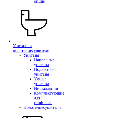
опции
Унитазы и
полотенцесушители
Унитазы
Напольные
унитазы
Подвесные
унитазы
Умные
унитазы
Инсталляции
Комплектующие
для
санфаянса
Полотенцесушители