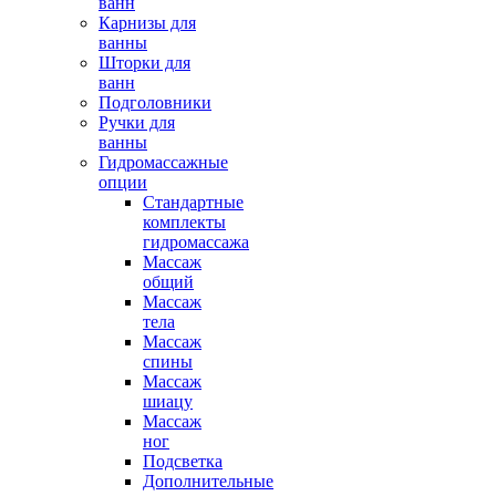
ванн
Карнизы для
ванны
Шторки для
ванн
Подголовники
Ручки для
ванны
Гидромассажные
опции
Стандартные
комплекты
гидромассажа
Массаж
общий
Массаж
тела
Массаж
спины
Массаж
шиацу
Массаж
ног
Подсветка
Дополнительные