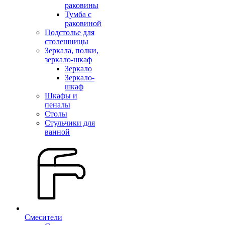
раковины
Тумба с
раковиной
Подстолье для
столешницы
Зеркала, полки,
зеркало-шкаф
Зеркало
Зеркало-
шкаф
Шкафы и
пеналы
Столы
Стульчики для
ванной
Смесители