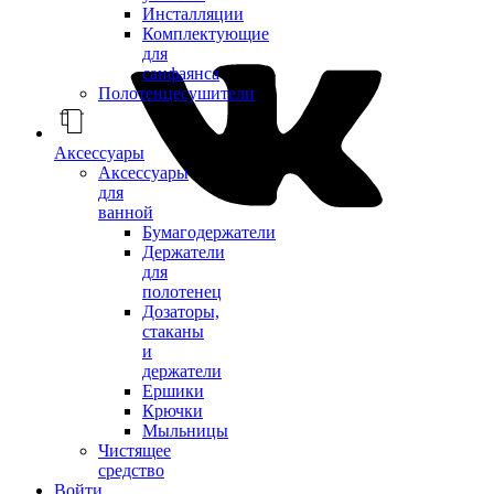
Инсталляции
Комплектующие
для
санфаянса
Полотенцесушители
Аксессуары
Аксессуары
для
ванной
Бумагодержатели
Держатели
для
полотенец
Дозаторы,
стаканы
и
держатели
Ершики
Крючки
Мыльницы
Чистящее
средство
Войти