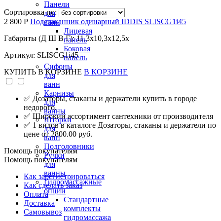
Панели
Сортировка по:
для
2 800 Р
Подстаканник одинарный IDDIS SLISCG1i45
ванн
Лицевая
Габариты (Д Ш В Г): 11,3x10,3x12,5x
панель
Боковая
Артикул: SLISCG1i45
панель
Сифоны
КУПИТЬ
В КОРЗИНЕ
В КОРЗИНЕ
для
ванн
Карнизы
✅ Дозаторы, стаканы и держатели купить в городе
для
недорого.
ванны
✅ Широкий ассортимент сантехники от производителя
Шторки
✅ 1 видов в каталоге Дозаторы, стаканы и держатели по
для
цене от 2800.00 руб.
ванн
Подголовники
Помощь покупателям
Ручки
Помощь покупателям
для
ванны
Как зарегистрироваться
Гидромассажные
Как сделать заказ
опции
Оплата
Стандартные
Доставка
комплекты
Самовывоз
гидромассажа