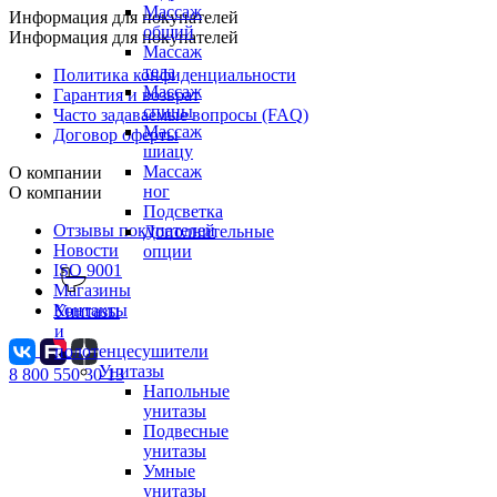
Массаж
Информация для покупателей
общий
Информация для покупателей
Массаж
тела
Политика конфиденциальности
Массаж
Гарантия и возврат
спины
Часто задаваемые вопросы (FAQ)
Массаж
Договор оферты
шиацу
Массаж
О компании
ног
О компании
Подсветка
Отзывы покупателей
Дополнительные
Новости
опции
ISO 9001
Магазины
Контакты
Унитазы
и
полотенцесушители
Унитазы
8 800 550 30 13
Напольные
унитазы
Подвесные
унитазы
Умные
унитазы