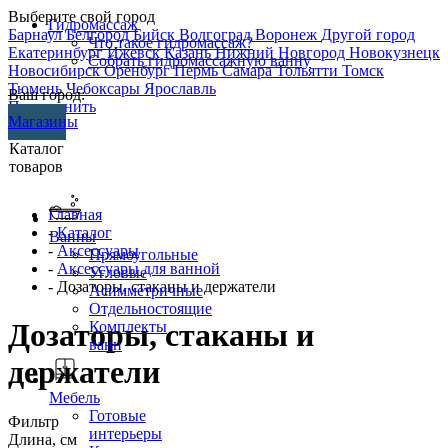
Выберите свой город
Гидромассаж
Барнаул
Белгород
Бийск
Волгоград
Воронеж
Другой город
Что такое гидромассаж?
Екатеринбург
Ижевск
Казань
Нижний Новгород
Новокузнецк
Собрать гидромассажную ванну
Новосибирск
Оренбург
Пермь
Самара
Тольятти
Томск
Тюмень
Чебоксары
Ярославль
Ваш город:
Перезвонить
Магазины
Каталог
товаров
Главная
-
Каталог
Ванны
-
Аксессуары
Прямоугольные
-
Аксессуары для ванной
Угловые
- Дозаторы, стаканы и держатели
Асимметричные
Отдельностоящие
Дозаторы, стаканы и
Комплекты
ванн
держатели
Мебель
Готовые
Фильтр
интерьеры
Длина, см