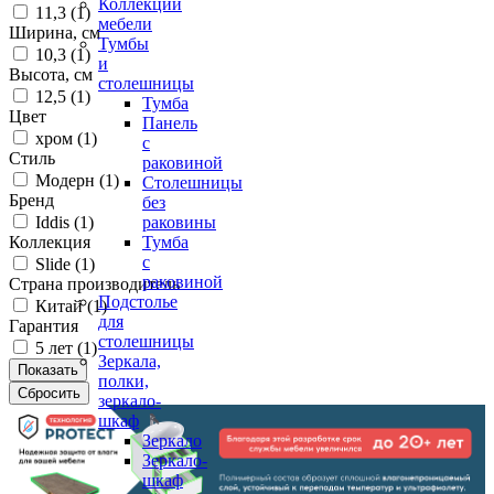
Коллекции
11,3 (
1
)
мебели
Ширина, см
Тумбы
10,3 (
1
)
и
Высота, см
столешницы
12,5 (
1
)
Тумба
Цвет
Панель
хром (
1
)
с
Стиль
раковиной
Модерн (
1
)
Столешницы
Бренд
без
Iddis (
1
)
раковины
Коллекция
Тумба
с
Slide (
1
)
раковиной
Страна производитель
Подстолье
Китай (
1
)
для
Гарантия
столешницы
5 лет (
1
)
Зеркала,
полки,
зеркало-
шкаф
Зеркало
Зеркало-
шкаф