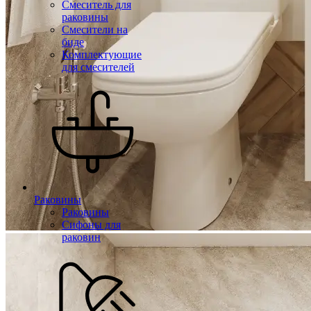
Смеситель для
раковины
Смесители на
биде
Комплектующие
для смесителей
Раковины
Раковины
Сифоны для
раковин