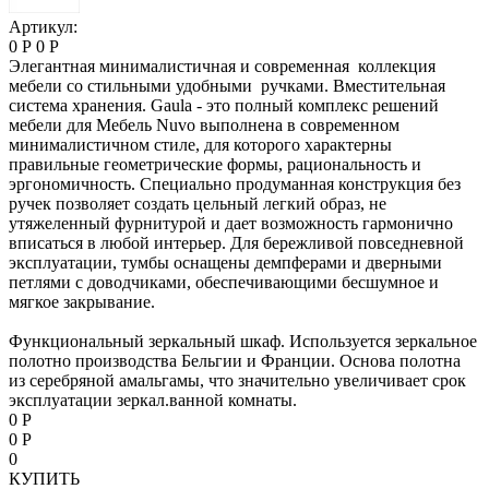
Артикул:
0 Р
0 Р
Элегантная минималистичная и современная коллекция
мебели со стильными удобными ручками. Вместительная
система хранения. Gaula - это полный комплекс решений
мебели для Мебель Nuvo выполнена в современном
минималистичном стиле, для которого характерны
правильные геометрические формы, рациональность и
эргономичность. Специально продуманная конструкция без
ручек позволяет создать цельный легкий образ, не
утяжеленный фурнитурой и дает возможность гармонично
вписаться в любой интерьер. Для бережливой повседневной
эксплуатации, тумбы оснащены демпферами и дверными
петлями с доводчиками, обеспечивающими бесшумное и
мягкое закрывание.
Функциональный зеркальный шкаф. Используется зеркальное
полотно производства Бельгии и Франции. Основа полотна
из серебряной амальгамы, что значительно увеличивает срок
эксплуатации зеркал.ванной комнаты.
0 Р
0 Р
0
КУПИТЬ