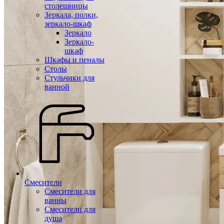
столешницы
Зеркала, полки,
зеркало-шкаф
Зеркало
Зеркало-
шкаф
Шкафы и пеналы
Столы
Стульчики для
ванной
Смесители
Смесители для
ванны
Смесители для
душа