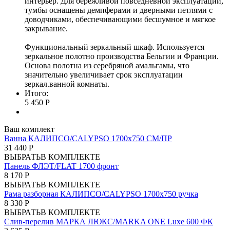
интерьер. Для бережливой повседневной эксплуатации,
тумбы оснащены демпферами и дверными петлями с
доводчиками, обеспечивающими бесшумное и мягкое
закрывание.
Функциональный зеркальный шкаф. Используется
зеркальное полотно производства Бельгии и Франции.
Основа полотна из серебряной амальгамы, что
значительно увеличивает срок эксплуатации
зеркал.ванной комнаты.
Итого:
5 450 Р
Ваш комплект
Ванна КАЛИПСО/CALYPSO 1700х750 СМ/ПР
31 440 Р
ВЫБРАТЬ
В КОМПЛЕКТЕ
Панель ФЛЭТ/FLAT 1700 фронт
8 170 Р
ВЫБРАТЬ
В КОМПЛЕКТЕ
Рама разборная КАЛИПСО/CALYPSO 1700х750 ручка
8 330 Р
ВЫБРАТЬ
В КОМПЛЕКТЕ
Слив-перелив МАРКА ЛЮКС/MARKA ONE Luxe 600 ФК