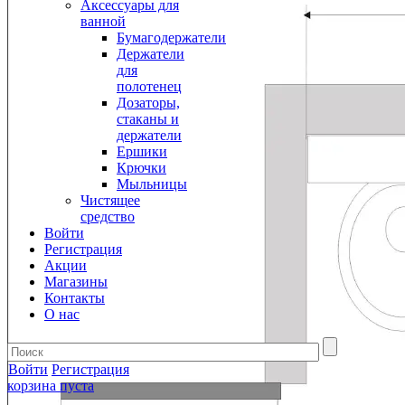
Аксессуары для
ванной
Бумагодержатели
Держатели
для
полотенец
Дозаторы,
стаканы и
держатели
Ершики
Крючки
Мыльницы
Чистящее
средство
Войти
Регистрация
Акции
Магазины
Контакты
О нас
Войти
Регистрация
корзина пуста