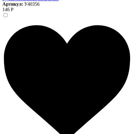
Артикул:
У40356
146 Р