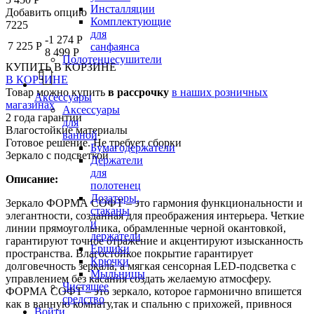
Инсталляции
Добавить опцию
Комплектующие
7225
для
-1 274 Р
7 225 Р
санфаянса
8 499 Р
Полотенцесушители
КУПИТЬ
В КОРЗИНЕ
В КОРЗИНЕ
Товар можно купить
в рассрочку
в наших розничных
Аксессуары
магазинах
Аксессуары
2 года гарантии
для
Влагостойкие материалы
ванной
Готовое решение. Не требует сборки
Бумагодержатели
Зеркало с подсветкой
Держатели
для
Описание:
полотенец
Дозаторы,
Зеркало ФОРМА СОФТ – это гармония функциональности и
стаканы
элегантности, созданная для преображения интерьера. Четкие
и
линии прямоугольника, обрамленные черной окантовкой,
держатели
гарантируют точное отражение и акцентируют изысканность
Ершики
пространства. Влагостойкое покрытие гарантирует
Крючки
долговечность зеркала, а мягкая сенсорная LED-подсветка с
Мыльницы
управлением без касания создать желаемую атмосферу.
Чистящее
ФОРМА СОФТ – это зеркало, которое гармонично впишется
средство
как в ванную комнату,так и спальню с прихожей, привнося
Войти