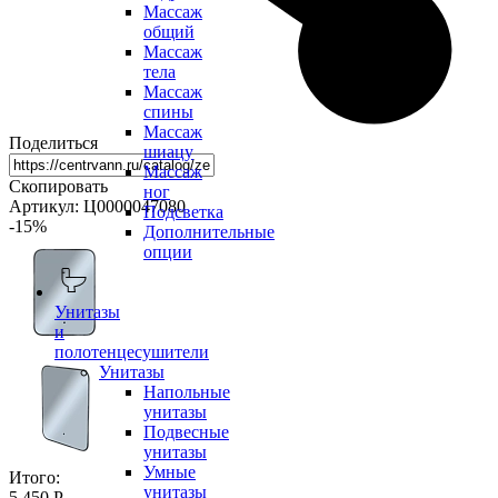
Массаж
общий
Массаж
тела
Массаж
спины
Массаж
Поделиться
шиацу
Массаж
Скопировать
ног
Артикул: Ц0000047080
Подсветка
-15
%
Дополнительные
опции
Унитазы
и
полотенцесушители
Унитазы
Напольные
унитазы
Подвесные
унитазы
Умные
Итого:
унитазы
5 450 Р