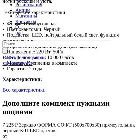
нотки роскоши и уюта.
Регистрация
Акции
Технические характеристики:
Магазины
Контакты
• Форма: Прямоугольная
О
• Цвет окантовки: Черный
нас
• Подсветка: LED, нейтральный белый свет, функция
диммирования
• Управление: движение руки (без касания)
• Напряжение: 220 Вт, 50Гц
• Ресурс подсветки: 10 000 часов
Войти
Регистрация
• Монтаж: Крепления в комплекте
корзина пуста
• Гарантия: 2 года
Характеристики:
Все характеристики
Дополните комплект нужными
опциями
7 225 Р
Зеркало ФОРМА СОФТ (500х700х30) прямоугольник
черный К01 LED датчик
от