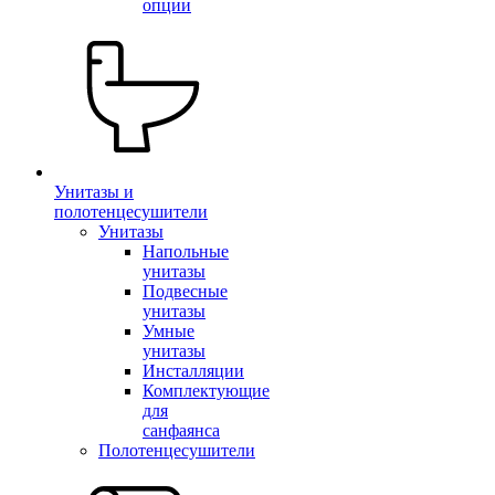
опции
Унитазы и
полотенцесушители
Унитазы
Напольные
унитазы
Подвесные
унитазы
Умные
унитазы
Инсталляции
Комплектующие
для
санфаянса
Полотенцесушители