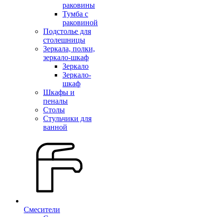
раковины
Тумба с
раковиной
Подстолье для
столешницы
Зеркала, полки,
зеркало-шкаф
Зеркало
Зеркало-
шкаф
Шкафы и
пеналы
Столы
Стульчики для
ванной
Смесители