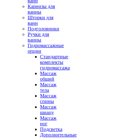
ванн
Карнизы для
ванны
Шторки для
ванн
Подголовники
Ручки для
ванны
Гидромассажные
опции
Стандартные
комплекты
гидромассажа
Массаж
общий
Массаж
тела
Массаж
спины
Массаж
шиацу
Массаж
ног
Подсветка
Дополнительные