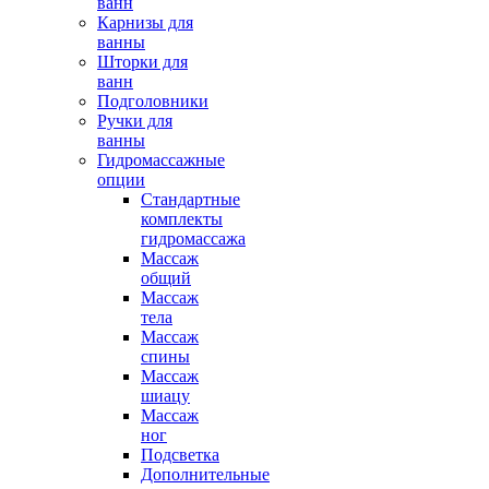
ванн
Карнизы для
ванны
Шторки для
ванн
Подголовники
Ручки для
ванны
Гидромассажные
опции
Стандартные
комплекты
гидромассажа
Массаж
общий
Массаж
тела
Массаж
спины
Массаж
шиацу
Массаж
ног
Подсветка
Дополнительные