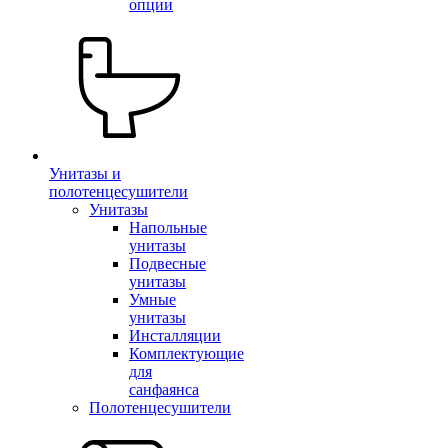
опции
Унитазы и
полотенцесушители
Унитазы
Напольные
унитазы
Подвесные
унитазы
Умные
унитазы
Инсталляции
Комплектующие
для
санфаянса
Полотенцесушители