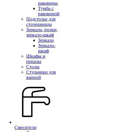
раковины
Тумба с
раковиной
Подстолье для
столешницы
Зеркала, полки,
зеркало-шкаф
Зеркало
Зеркало-
шкаф
Шкафы и
пеналы
Столы
Стульчики для
ванной
Смесители