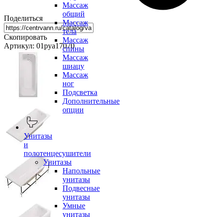
Массаж
общий
Поделиться
Массаж
тела
Скопировать
Массаж
Артикул: 01руа17070
спины
Массаж
шиацу
Массаж
ног
Подсветка
Дополнительные
опции
Унитазы
и
полотенцесушители
Унитазы
Напольные
унитазы
Подвесные
унитазы
Умные
унитазы