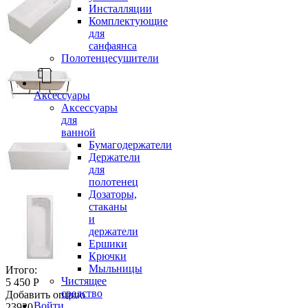
Инсталляции
Комплектующие
для
санфаянса
Полотенцесушители
Аксессуары
Аксессуары
для
ванной
Бумагодержатели
Держатели
для
полотенец
Дозаторы,
стаканы
и
держатели
Ершики
Крючки
Мыльницы
Итого:
Чистящее
5 450 Р
средство
Добавить опцию
Войти
23920