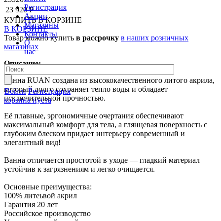
Регистрация
23 920 Р
Акции
КУПИТЬ
В КОРЗИНЕ
Магазины
В КОРЗИНЕ
Контакты
Товар можно купить
в рассрочку
в наших розничных
О
магазинах
нас
Описание:
Ванна RUAN создана из высококачественного литого акрила,
который долго сохраняет тепло воды и обладает
Войти
Регистрация
исключительной прочностью.
корзина пуста
Её плавные, эргономичные очертания обеспечивают
максимальный комфорт для тела, а глянцевая поверхность с
глубоким блеском придает интерьеру современный и
элегантный вид!
Ванна отличается простотой в уходе — гладкий материал
устойчив к загрязнениям и легко очищается.
Основные преимущества:
100% литеьвой акрил
Гарантия 20 лет
Российское производство