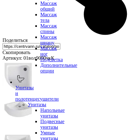
Массаж
общий
Массаж
тела
Массаж
спины
Массаж
Поделиться
шиацу
Массаж
Скопировать
ног
Артикул: 01вол9090чкК
Подсветка
Дополнительные
опции
Унитазы
и
полотенцесушители
Унитазы
Напольные
унитазы
Подвесные
унитазы
Умные
унитазы