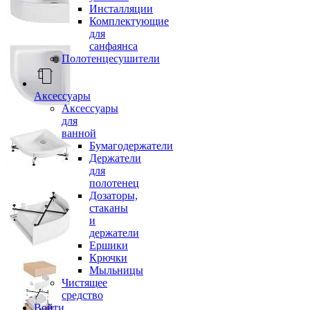
Инсталляции
Комплектующие
для
санфаянса
Полотенцесушители
Аксессуары
Аксессуары
для
ванной
Бумагодержатели
Держатели
для
полотенец
Дозаторы,
стаканы
и
держатели
Ершики
Крючки
Мыльницы
Чистящее
средство
Войти