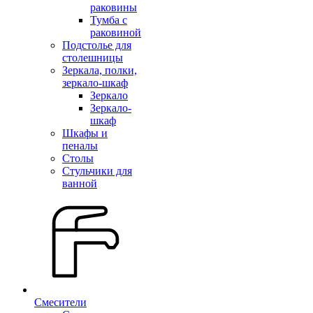
раковины
Тумба с
раковиной
Подстолье для
столешницы
Зеркала, полки,
зеркало-шкаф
Зеркало
Зеркало-
шкаф
Шкафы и
пеналы
Столы
Стульчики для
ванной
Смесители