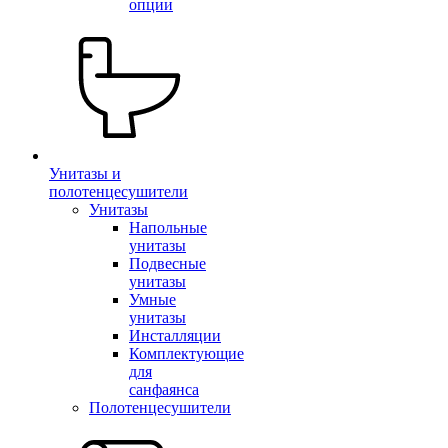
опции
Унитазы и
полотенцесушители
Унитазы
Напольные
унитазы
Подвесные
унитазы
Умные
унитазы
Инсталляции
Комплектующие
для
санфаянса
Полотенцесушители