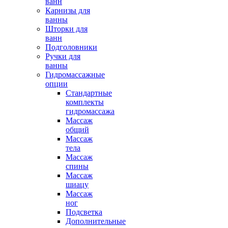
ванн
Карнизы для
ванны
Шторки для
ванн
Подголовники
Ручки для
ванны
Гидромассажные
опции
Стандартные
комплекты
гидромассажа
Массаж
общий
Массаж
тела
Массаж
спины
Массаж
шиацу
Массаж
ног
Подсветка
Дополнительные