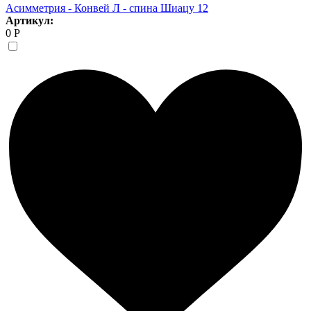
Асимметрия - Конвей Л - спина Шиацу 12
Артикул:
0 Р