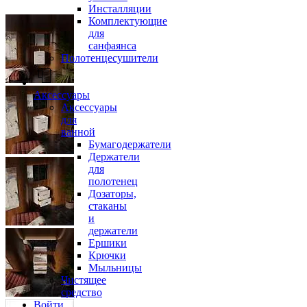
Инсталляции
Комплектующие
для
санфаянса
Полотенцесушители
Аксессуары
Аксессуары
для
ванной
Бумагодержатели
Держатели
для
полотенец
Дозаторы,
стаканы
и
держатели
Ершики
Крючки
Мыльницы
Чистящее
средство
Войти