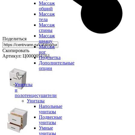
Массаж
общий
Массаж
тела
Массаж
спины
Массаж
Поделиться
шиацу
Массаж
Скопировать
ног
Артикул: Ц0000051161
Подсветка
Дополнительные
опции
Унитазы
и
полотенцесушители
Унитазы
Напольные
унитазы
Подвесные
унитазы
Умные
унитазы