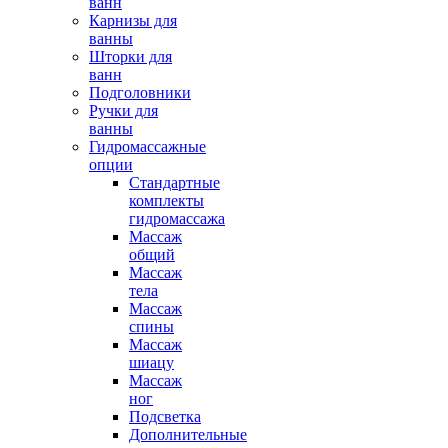
ванн
Карнизы для
ванны
Шторки для
ванн
Подголовники
Ручки для
ванны
Гидромассажные
опции
Стандартные
комплекты
гидромассажа
Массаж
общий
Массаж
тела
Массаж
спины
Массаж
шиацу
Массаж
ног
Подсветка
Дополнительные