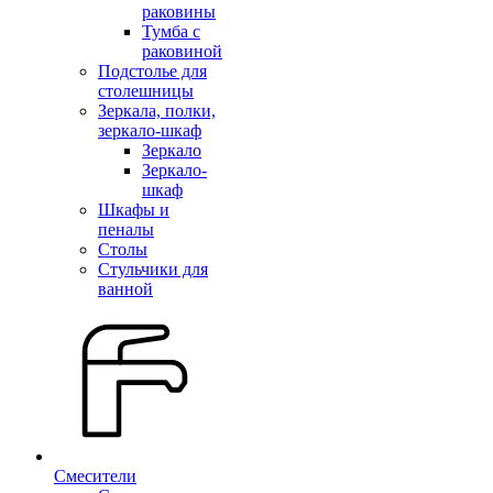
раковины
Тумба с
раковиной
Подстолье для
столешницы
Зеркала, полки,
зеркало-шкаф
Зеркало
Зеркало-
шкаф
Шкафы и
пеналы
Столы
Стульчики для
ванной
Смесители