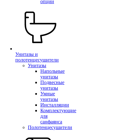
опции
Унитазы и
полотенцесушители
Унитазы
Напольные
унитазы
Подвесные
унитазы
Умные
унитазы
Инсталляции
Комплектующие
для
санфаянса
Полотенцесушители