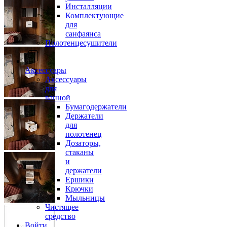
Инсталляции
Комплектующие
для
санфаянса
Полотенцесушители
Аксессуары
Аксессуары
для
ванной
Бумагодержатели
Держатели
для
полотенец
Дозаторы,
стаканы
и
держатели
Ершики
Крючки
Мыльницы
Чистящее
средство
Войти