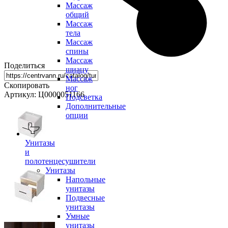
Массаж
общий
Массаж
тела
Массаж
спины
Массаж
Поделиться
шиацу
Массаж
Скопировать
ног
Артикул: Ц0000051166
Подсветка
Дополнительные
опции
Унитазы
и
полотенцесушители
Унитазы
Напольные
унитазы
Подвесные
унитазы
Умные
унитазы