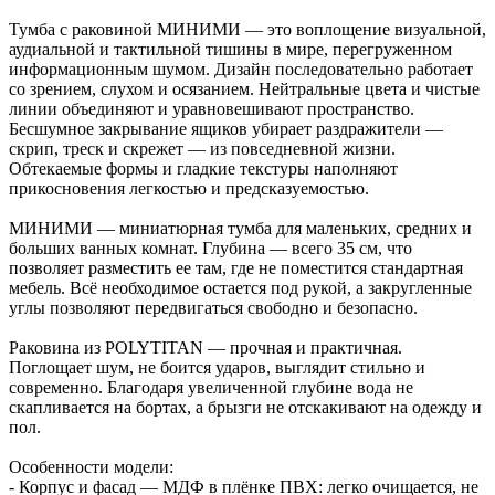
Тумба с раковиной МИНИМИ — это воплощение визуальной,
аудиальной и тактильной тишины в мире, перегруженном
информационным шумом. Дизайн последовательно работает
со зрением, слухом и осязанием. Нейтральные цвета и чистые
линии объединяют и уравновешивают пространство.
Бесшумное закрывание ящиков убирает раздражители —
скрип, треск и скрежет — из повседневной жизни.
Обтекаемые формы и гладкие текстуры наполняют
прикосновения легкостью и предсказуемостью.
МИНИМИ — миниатюрная тумба для маленьких, средних и
больших ванных комнат. Глубина — всего 35 см, что
позволяет разместить ее там, где не поместится стандартная
мебель. Всё необходимое остается под рукой, а закругленные
углы позволяют передвигаться свободно и безопасно.
Раковина из POLYTITAN — прочная и практичная.
Поглощает шум, не боится ударов, выглядит стильно и
современно. Благодаря увеличенной глубине вода не
скапливается на бортах, а брызги не отскакивают на одежду и
пол.
Особенности модели:
- Корпус и фасад — МДФ в плёнке ПВХ: легко очищается, не