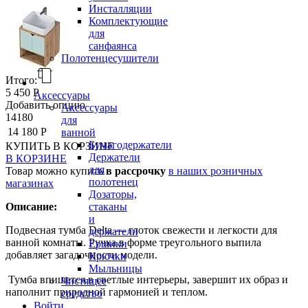
Инсталляции
Комплектующие
для
санфаянса
Полотенцесушители
Итого:
5 450 Р
Аксессуары
Добавить опцию
Аксессуары
14180
для
14 180 Р
ванной
Бумагодержатели
КУПИТЬ
В КОРЗИНЕ
Держатели
В КОРЗИНЕ
для
Товар можно купить
в рассрочку
в наших розничных
полотенец
магазинах
Дозаторы,
стаканы
Описание:
и
Подвесная тумба Delta — глоток свежести и легкости для
держатели
ванной комнаты. Ручка в форме треугольного выпила
Ершики
добавляет загадочности модели.
Крючки
Мыльницы
Тумба впишется в светлые интерьеры, завершит их образ и
Чистящее
наполнит природной гармонией и теплом.
средство
Войти