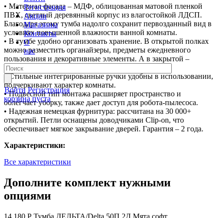
• Материал фасада – МДФ, облицованная матовой пленкой
Регистрация
ПВХ, светлый деревянный корпус из влагостойкой ЛДСП.
Акции
Благодаря этому тумба надолго сохранит первозданный вид в
Магазины
условиях повышенной влажности ванной комнаты.
Контакты
• В тумбе удобно организовать хранение. В открытой полках
О
можно разместить органайзеры, предметы ежедневного
нас
пользования и декоративные элементы. А в закрытой –
бытовую химию или средства личной гигиены.
• Стильные интегрированные ручки удобны в использовании,
подчеркивают характер комнаты.
Войти
Регистрация
• Подвесной тип монтажа расширяет пространство и
корзина пуста
облегчает уборку, также дает доступ для робота-пылесоса.
• Надежная немецкая фурнитура: рассчитана на 30 000+
открытий. Петли оснащены доводчиками Clip-on, что
обеспечивает мягкое закрывание дверей. Гарантия – 2 года.
Характеристики:
Все характеристики
Дополните комплект нужными
опциями
14 180 Р
Тумба ДЕЛЬТА/Delta 50П 2Д Мята софт