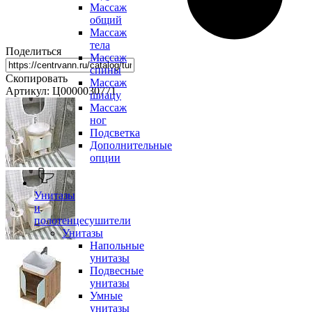
Массаж
общий
Массаж
тела
Поделиться
Массаж
спины
Скопировать
Массаж
Артикул: Ц0000030771
шиацу
Массаж
ног
Подсветка
Дополнительные
опции
Унитазы
и
полотенцесушители
Унитазы
Напольные
унитазы
Подвесные
унитазы
Умные
унитазы