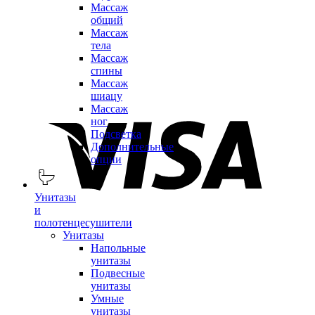
Массаж
общий
Массаж
тела
Массаж
спины
Массаж
шиацу
Массаж
ног
Подсветка
Дополнительные
опции
Унитазы
и
полотенцесушители
Унитазы
Напольные
унитазы
Подвесные
унитазы
Умные
унитазы