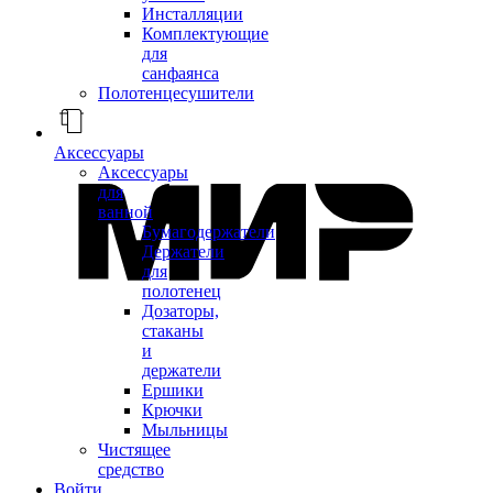
Инсталляции
Комплектующие
для
санфаянса
Полотенцесушители
Аксессуары
Аксессуары
для
ванной
Бумагодержатели
Держатели
для
полотенец
Дозаторы,
стаканы
и
держатели
Ершики
Крючки
Мыльницы
Чистящее
средство
Войти