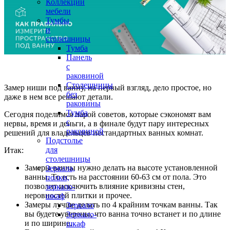
Коллекции
мебели
Тумбы
и
столешницы
Тумба
Панель
с
раковиной
Столешницы
Замер ниши под ванну, на первый взгляд, дело простое, но
без
даже в нем все решают детали.
раковины
Тумба
Сегодня поделимся парой советов, которые сэкономят вам
с
нервы, время и деньги, а в финале будут пару интересных
раковиной
решений для владельцев нестандартных ванных комнат.
Подстолье
для
Итак:
столешницы
Замеры ванны нужно делать на высоте установленной
Зеркала,
ванны. То есть на расстоянии 60-63 см от пола. Это
полки,
позволит исключить влияние кривизны стен,
зеркало-
неровностей плитки и прочее.
шкаф
Замеры лучше делать по 4 крайним точкам ванны. Так
Зеркало
вы будете уверены, что ванна точно встанет и по длине
Зеркало-
и по ширине.
шкаф