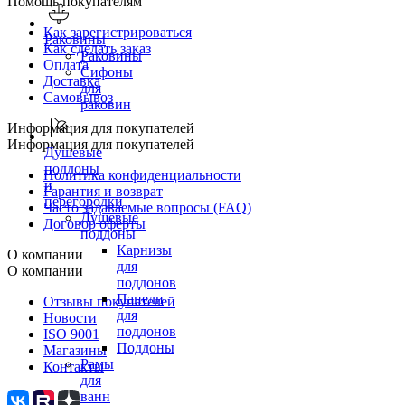
Помощь покупателям
Как зарегистрироваться
Раковины
Как сделать заказ
Раковины
Оплата
Сифоны
Доставка
для
Самовывоз
раковин
Информация для покупателей
Информация для покупателей
Душевые
поддоны
Политика конфиденциальности
и
Гарантия и возврат
перегородки
Часто задаваемые вопросы (FAQ)
Душевые
Договор оферты
поддоны
Карнизы
О компании
для
О компании
поддонов
Панели
Отзывы покупателей
для
Новости
поддонов
ISO 9001
Поддоны
Магазины
Рамы
Контакты
для
ванн