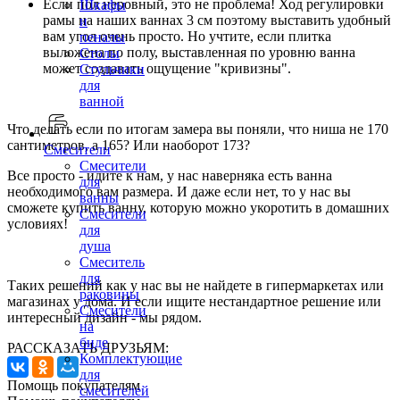
Если пол неровный, это не проблема! Ход регулировки
Шкафы
рамы на наших ваннах 3 см поэтому выставить удобный
и
вам угол очень просто. Но учтите, если плитка
пеналы
выложена по полу, выставленная по уровню ванна
Столы
может создавать ощущение "кривизны".
Стульчики
для
ванной
Что делать если по итогам замера вы поняли, что ниша не 170
сантиметров, а 165? Или наоборот 173?
Смесители
Смесители
Все просто - идите к нам, у нас наверняка есть ванна
для
необходимого вам размера. И даже если нет, то у нас вы
ванны
сможете купить ванну, которую можно укоротить в домашних
Смесители
условиях!
для
душа
⠀
Смеситель
для
Таких решений как у нас вы не найдете в гипермаркетах или
раковины
магазинах у дома. И если ищите нестандартное решение или
Смесители
интересный дизайн - мы рядом.
на
биде
РАССКАЗАТЬ ДРУЗЬЯМ:
Комплектующие
для
Помощь покупателям
смесителей