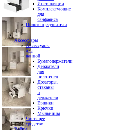
Инсталляции
Комплектующие
для
санфаянса
Полотенцесушители
Аксессуары
Аксессуары
для
ванной
Бумагодержатели
Держатели
для
полотенец
Дозаторы,
стаканы
и
держатели
Ершики
Крючки
Мыльницы
Чистящее
средство
Войти