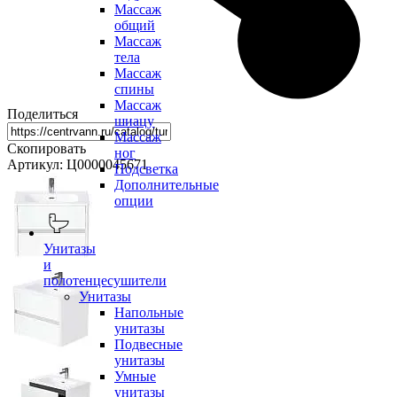
Массаж
общий
Массаж
тела
Массаж
спины
Массаж
Поделиться
шиацу
Массаж
Скопировать
ног
Артикул: Ц0000045671
Подсветка
Дополнительные
опции
Унитазы
и
полотенцесушители
Унитазы
Напольные
унитазы
Подвесные
унитазы
Умные
унитазы