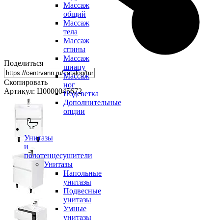
Массаж
общий
Массаж
тела
Массаж
спины
Массаж
Поделиться
шиацу
Массаж
Скопировать
ног
Артикул: Ц0000045672
Подсветка
Дополнительные
опции
Унитазы
и
полотенцесушители
Унитазы
Напольные
унитазы
Подвесные
унитазы
Умные
унитазы