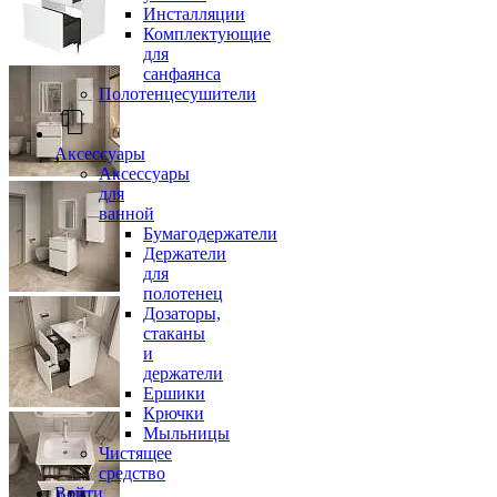
Инсталляции
Комплектующие
для
санфаянса
Полотенцесушители
Аксессуары
Аксессуары
для
ванной
Бумагодержатели
Держатели
для
полотенец
Дозаторы,
стаканы
и
держатели
Ершики
Крючки
Мыльницы
Чистящее
средство
Войти