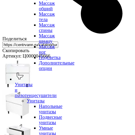
Массаж
общий
Массаж
тела
Массаж
спины
Массаж
Поделиться
шиацу
Массаж
Скопировать
ног
Артикул: Ц0000045666
Подсветка
Дополнительные
опции
Унитазы
и
полотенцесушители
Унитазы
Напольные
унитазы
Подвесные
унитазы
Умные
унитазы