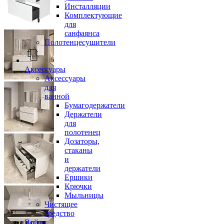
Инсталляции
Комплектующие
для
санфаянса
Полотенцесушители
Аксессуары
Аксессуары
для
ванной
Бумагодержатели
Держатели
для
полотенец
Дозаторы,
стаканы
и
держатели
Ершики
Крючки
Мыльницы
Чистящее
средство
Войти