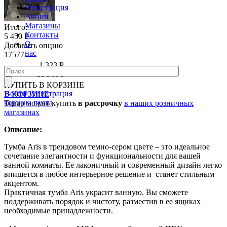
Регистрация
Акции
Магазины
Итого:
Контакты
5 450 Р
О
Добавить опцию
нас
17577
-1 323 Р
17 577 Р
18 900 Р
КУПИТЬ
В КОРЗИНЕ
Войти
Регистрация
В КОРЗИНЕ
корзина пуста
Товар можно купить
в рассрочку
в наших розничных
магазинах
Описание:
Тумба Aris в трендовом темно-сером цвете – это идеальное
сочетание элегантности и функциональности для вашей
ванной комнаты. Ее лаконичный и современный дизайн легко
впишется в любое интерьерное решение и станет стильным
акцентом.
Практичная тумба Aris украсит ванную. Вы сможете
поддерживать порядок и чистоту, разместив в ее ящиках
необходимые принадлежности.