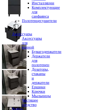
Инсталляции
Комплектующие
для
санфаянса
Полотенцесушители
Аксессуары
Аксессуары
для
ванной
Бумагодержатели
Держатели
для
полотенец
Дозаторы,
стаканы
и
держатели
Ершики
Крючки
Мыльницы
Чистящее
средство
Войти