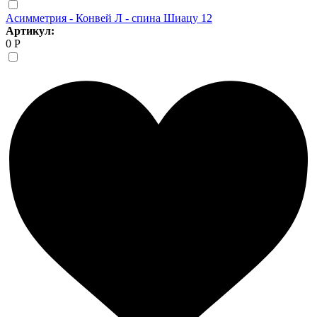
Асимметрия - Конвей Л - спина Шиацу 12
Артикул:
0 Р