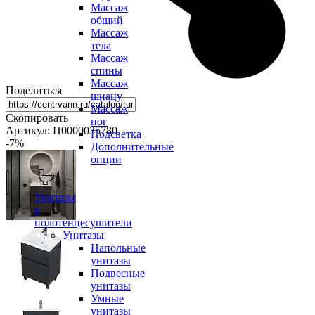
Массаж
общий
Массаж
тела
Массаж
спины
Массаж
Поделиться
шиацу
Массаж
Скопировать
ног
Артикул: Ц0000035780
Подсветка
-7
%
Дополнительные
опции
Унитазы
и
полотенцесушители
Унитазы
Напольные
унитазы
Подвесные
унитазы
Умные
унитазы