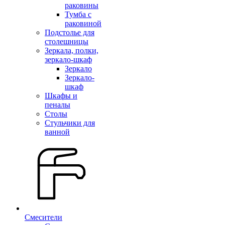
раковины
Тумба с
раковиной
Подстолье для
столешницы
Зеркала, полки,
зеркало-шкаф
Зеркало
Зеркало-
шкаф
Шкафы и
пеналы
Столы
Стульчики для
ванной
Смесители