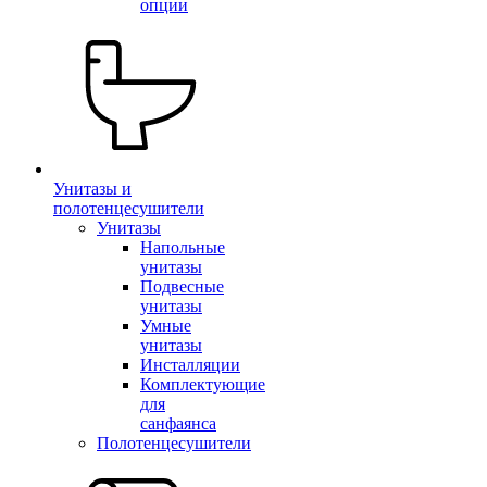
опции
Унитазы и
полотенцесушители
Унитазы
Напольные
унитазы
Подвесные
унитазы
Умные
унитазы
Инсталляции
Комплектующие
для
санфаянса
Полотенцесушители