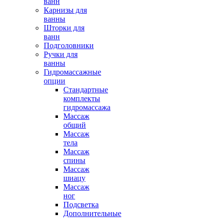
ванн
Карнизы для
ванны
Шторки для
ванн
Подголовники
Ручки для
ванны
Гидромассажные
опции
Стандартные
комплекты
гидромассажа
Массаж
общий
Массаж
тела
Массаж
спины
Массаж
шиацу
Массаж
ног
Подсветка
Дополнительные