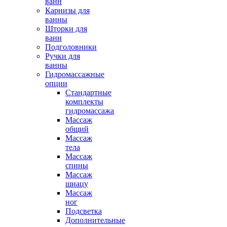
ванн
Карнизы для
ванны
Шторки для
ванн
Подголовники
Ручки для
ванны
Гидромассажные
опции
Стандартные
комплекты
гидромассажа
Массаж
общий
Массаж
тела
Массаж
спины
Массаж
шиацу
Массаж
ног
Подсветка
Дополнительные