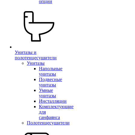
опции
Унитазы и
полотенцесушители
Унитазы
Напольные
унитазы
Подвесные
унитазы
Умные
унитазы
Инсталляции
Комплектующие
для
санфаянса
Полотенцесушители