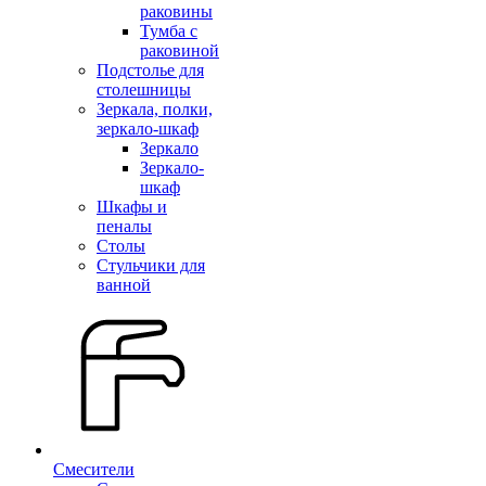
раковины
Тумба с
раковиной
Подстолье для
столешницы
Зеркала, полки,
зеркало-шкаф
Зеркало
Зеркало-
шкаф
Шкафы и
пеналы
Столы
Стульчики для
ванной
Смесители