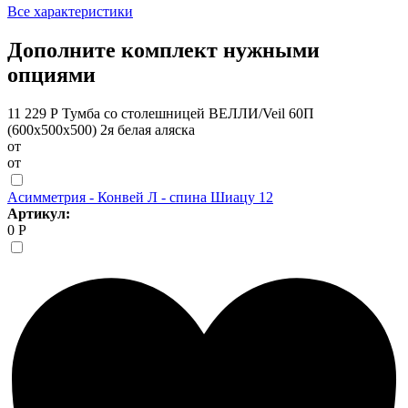
Все характеристики
Дополните комплект нужными
опциями
11 229 Р
Тумба со столешницей ВЕЛЛИ/Veil 60П
(600х500х500) 2я белая аляска
от
от
Асимметрия - Конвей Л - спина Шиацу 12
Артикул:
0 Р