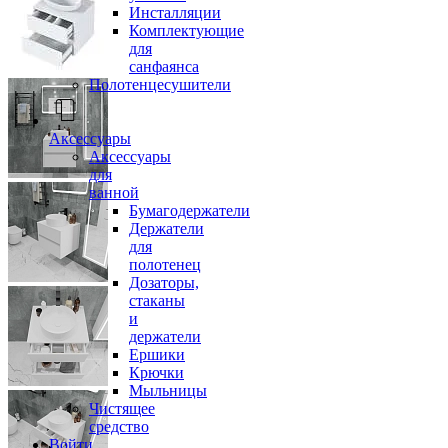
Инсталляции
Комплектующие
для
санфаянса
Полотенцесушители
Аксессуары
Аксессуары
для
ванной
Бумагодержатели
Держатели
для
полотенец
Дозаторы,
стаканы
и
держатели
Ершики
Крючки
Мыльницы
Чистящее
средство
Войти