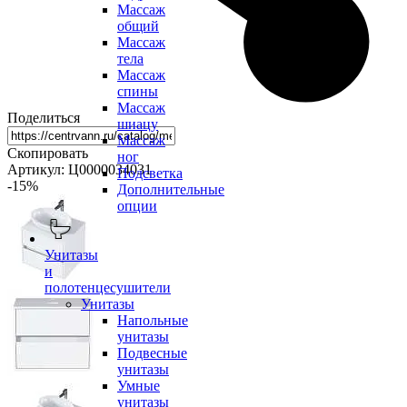
Массаж
общий
Массаж
тела
Массаж
спины
Массаж
Поделиться
шиацу
Массаж
Скопировать
ног
Артикул: Ц0000034031
Подсветка
-15
%
Дополнительные
опции
Унитазы
и
полотенцесушители
Унитазы
Напольные
унитазы
Подвесные
унитазы
Умные
унитазы