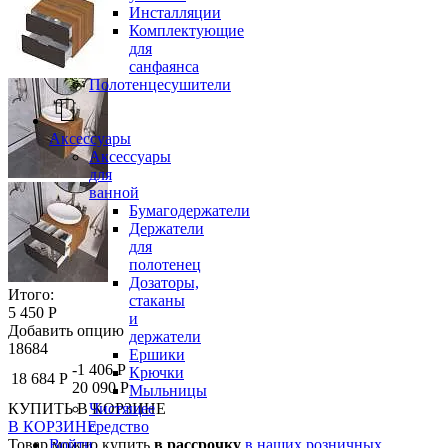
Инсталляции
Комплектующие
для
санфаянса
Полотенцесушители
Аксессуары
Аксессуары
для
ванной
Бумагодержатели
Держатели
для
полотенец
Дозаторы,
Итого:
стаканы
5 450 Р
и
Добавить опцию
держатели
18684
Ершики
-1 406 Р
Крючки
18 684 Р
20 090 Р
Мыльницы
Чистящее
КУПИТЬ
В КОРЗИНЕ
средство
В КОРЗИНЕ
Войти
Товар можно купить
в рассрочку
в наших розничных