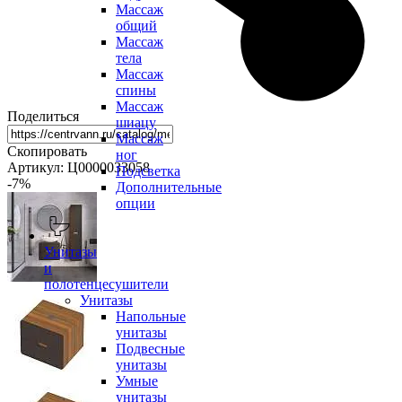
Массаж
общий
Массаж
тела
Массаж
спины
Массаж
Поделиться
шиацу
Массаж
Скопировать
ног
Артикул: Ц0000033058
Подсветка
-7
%
Дополнительные
опции
Унитазы
и
полотенцесушители
Унитазы
Напольные
унитазы
Подвесные
унитазы
Умные
унитазы