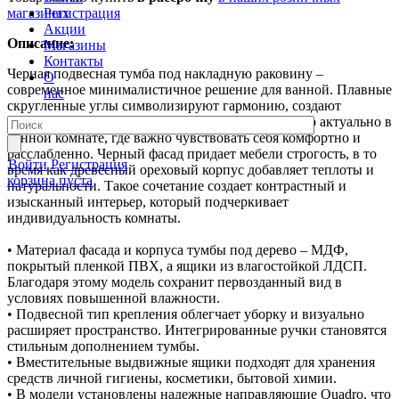
Регистрация
магазинах
Акции
Описание:
Магазины
Контакты
Черная подвесная тумба под накладную раковину –
О
современное минималистичное решение для ванной. Плавные
нас
скругленные углы символизируют гармонию, создают
ощущение легкости и безопасности. Это особенно актуально в
ванной комнате, где важно чувствовать себя комфортно и
расслабленно. Черный фасад придает мебели строгость, в то
Войти
Регистрация
время как древесный ореховый корпус добавляет теплоты и
корзина пуста
натуральности. Такое сочетание создает контрастный и
изысканный интерьер, который подчеркивает
индивидуальность комнаты.
• Материал фасада и корпуса тумбы под дерево – МДФ,
покрытый пленкой ПВХ, а ящики из влагостойкой ЛДСП.
Благодаря этому модель сохранит первозданный вид в
условиях повышенной влажности.
• Подвесной тип крепления облегчает уборку и визуально
расширяет пространство. Интегрированные ручки становятся
стильным дополнением тумбы.
• Вместительные выдвижные ящики подходят для хранения
средств личной гигиены, косметики, бытовой химии.
• В модели установлены надежные направляющие Quadro, что